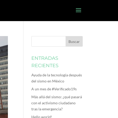
ENTRADAS
RECIENTES
Ayuda de la tecnología después
del sismo en México
A un mes de #Verificado19s
Más allá del sismo: ¿qué pasará
con el activismo ciudadano
tras la emergencia?
Hello world!