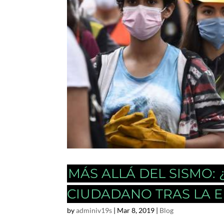
MÁS ALLÁ DEL SISMO:
CIUDADANO TRAS LA 
by
adminiv19s
|
Mar 8, 2019
|
Blog