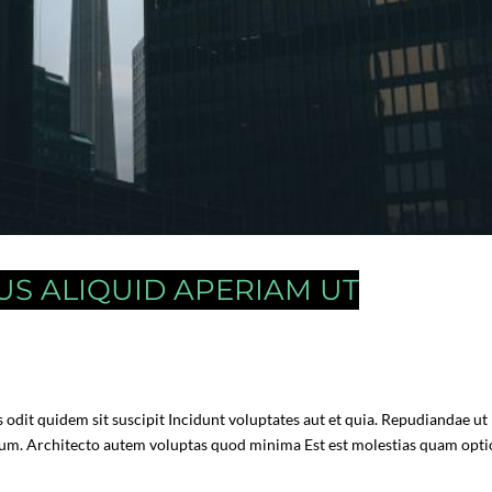
S ALIQUID APERIAM UT
 odit quidem sit suscipit Incidunt voluptates aut et quia. Repudiandae ut
rum. Architecto autem voluptas quod minima Est est molestias quam opti